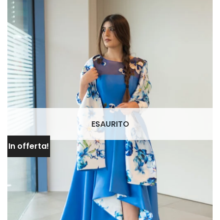
AGGIUNGI
ALLA TUA
LISTA DEI
DESIDERI
ESAURITO
In offerta!