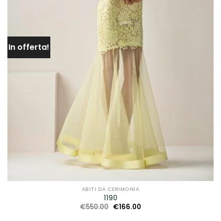
In offerta!
ABITI DA CERIMONIA
1190
Il
Il
€
550.00
€
166.00
prezzo
prezzo
originale
attuale