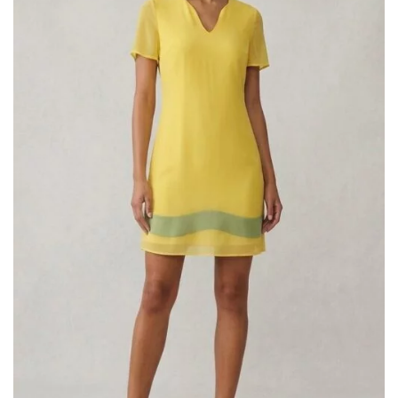
romantic
(75)
Scegli il tuo Stile
A line
(6)
colonna
(2)
corto
(1)
principessa
(46)
scivolato
(29)
sirena
(26)
tuta
(2)
Filtra per Scollatura