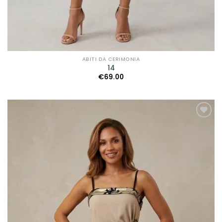
Filtra per Scollatura
Filtra per Manica
Filtra per Manica
ABITI DA CERIMONIA
14
€
69.00
Filtra per Tessuto
Filtra per Tessuto
Filtra per Marca
AGGIUNGI
ALLA TUA
Bagatelle
(9)
LISTA DEI
DESIDERI
Cleofe Finati
(12)
Dalin - Italian Atelier
(4)
David Fielden
(3)