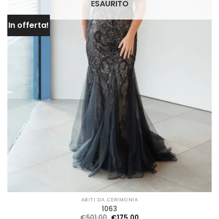
ESAURITO
In offerta!
ABITI DA CERIMONIA
1063
Il
Il
€
501.00
€
175.00