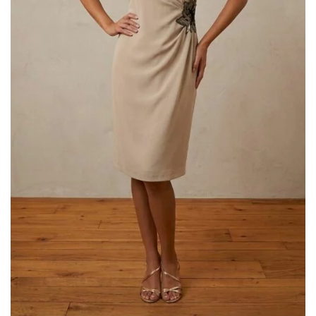
Donatella Gallo
(2)
Elisabetta Polignano
(4)
Enzo Romano
(5)
Gaggioli Sposi
(50)
Impero Couture
(18)
Jolies by Nicole Milano
(2)
Maestri - Allure
(17)
Magnani
(1)
Mori Lee
(4)
Musani
(10)
Nicole
(1)