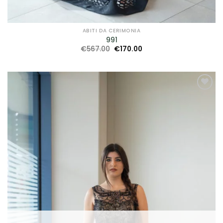
ABITI DA CERIMONIA
991
Il
Il
€
567.00
€
170.00
prezzo
prezzo
originale
attuale
era:
è:
€567.00.
€170.00.
AGGIUNGI
ALLA TUA
LISTA DEI
DESIDERI