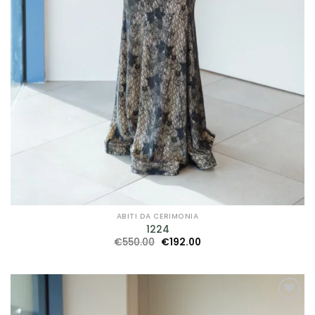
ABITI DA CERIMONIA
1224
Il
Il
€
550.00
€
192.00
prezzo
prezzo
originale
attuale
era:
è:
€550.00.
€192.00.