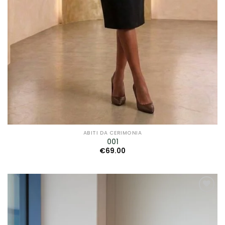
ABITI DA CERIMONIA
001
€
69.00
AGGIUNGI
ALLA TUA
LISTA DEI