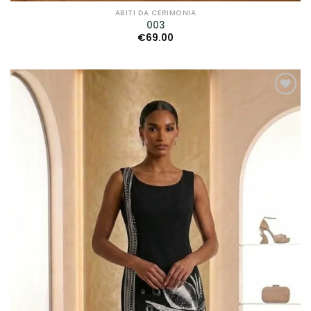
Petrelli
(4)
ABITI DA CERIMONIA
003
Rembo Styling
(2)
€
69.00
Ronald Joyce
(1)
Rosa Clarà
(7)
AGGIUNGI
Scribano
(29)
ALLA TUA
LISTA DEI
Sonia Pena
(12)
DESIDERI
Sposa Curvy
(2)
Valentini Spose
(10)
Jarice
(14)
Sima Couture
(2)
Prodotto genere