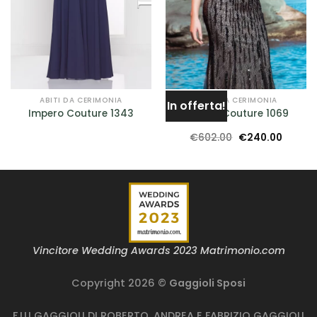
ABITI DA CERIMONIA
ABITI DA CERIMONIA
In offerta!
Impero Couture 1343
Impero Couture 1069
Il
Il
€
602.00
€
240.00
prezzo
prezzo
originale
attual
era:
è:
€602.00.
€240.0
Vincitore Wedding Awards 2023 Matrimonio.com
Copyright 2026 ©
Gaggioli Sposi
F.LLI GAGGIOLI DI ROBERTO, ANDREA E FABRIZIO GAGGIOLI