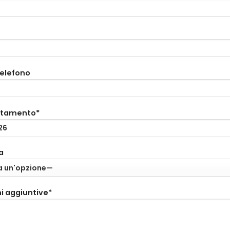
telefono
ntamento*
a
i aggiuntive*