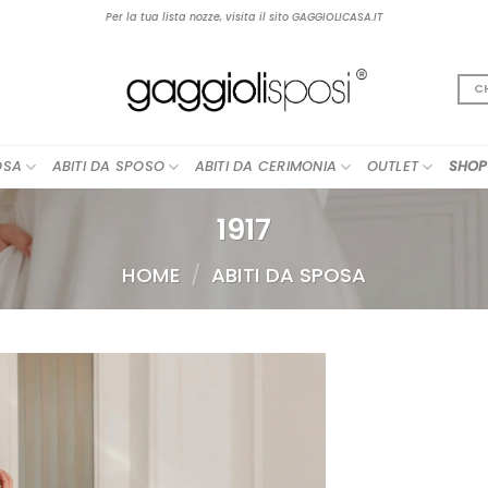
Per la tua lista nozze, visita il sito GAGGIOLICASA.IT
C
OSA
ABITI DA SPOSO
ABITI DA CERIMONIA
OUTLET
SHOP
1917
HOME
/
ABITI DA SPOSA
AGGIUNGI
ALLA TUA
LISTA DEI