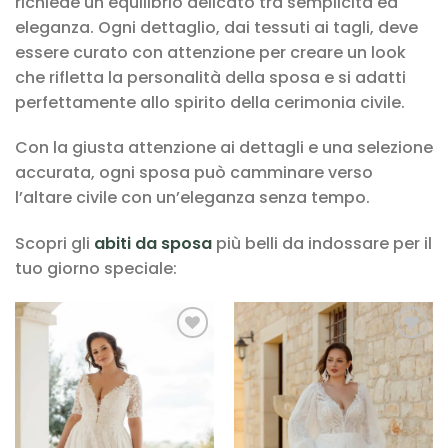
richiede un equilibrio delicato tra semplicità ed
eleganza. Ogni dettaglio, dai tessuti ai tagli, deve
essere curato con attenzione per creare un look
che rifletta la personalità della sposa e si adatti
perfettamente allo spirito della cerimonia civile.
Con la giusta attenzione ai dettagli e una selezione
accurata, ogni sposa può camminare verso
l’altare civile con un’eleganza senza tempo.
Scopri gli
abiti da sposa
più belli da indossare per il
tuo giorno speciale:
AGGIUNGI
AGGIUNGI
ALLA TUA
ALLA TUA
LISTA DEI
LISTA DEI
DESIDERI
DESIDERI