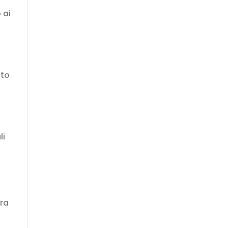
 ai
ato
li
pra