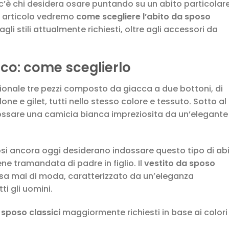
a c’è chi desidera osare puntando su un abito particolare
to articolo vedremo
come scegliere l’abito da sposo
gli stili attualmente richiesti, oltre agli accessori da
ico
: come sceglierlo
izionale tre pezzi composto da giacca a due bottoni, di
one e gilet, tutti nello stesso colore e tessuto. Sotto al
dossare una camicia bianca impreziosita da un’elegante
si ancora oggi desiderano indossare questo tipo di abi
ne tramandata di padre in figlio. Il
vestito da sposo
a mai di moda, caratterizzato da un’eleganza
ti gli uomini.
 sposo classici
maggiormente richiesti in base ai colori