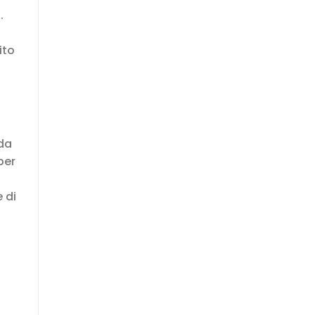
.
ito
 da
per
 di