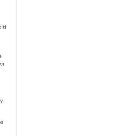
lti
e
er
ry
.
na