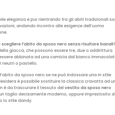
e eleganza e pur rientrando fra gli abiti tradizionali s
ovazioni, andando incontro alle esigenze dell’uomo
one.
scegliere l’abito da sposo nero senza risultare banali
 della giacca, che possono essere tre, due o addirittura
n essere abbinata ad una camicia dal bianco immacola
i neutri o pastello.
l’abito da sposo nero se ne può indossare una in stile
 desidera è possibile sostituire la classica cravatta ad u
on è da trascurare il tessuto del
vestito da sposo nero
n un taglio decisamente moderno, oppure impreziosito 
 lo stile dandy.