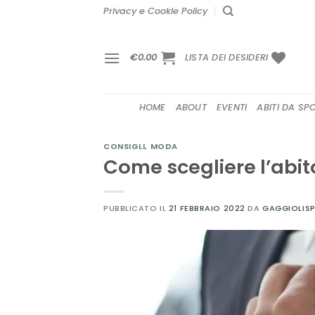
Salta
Privacy e Cookie Policy
ai
contenuti
€
0.00
LISTA DEI DESIDERI
HOME
ABOUT
EVENTI
ABITI DA SP
CONSIGLI
,
MODA
Come scegliere l’abi
PUBBLICATO IL
21 FEBBRAIO 2022
DA
GAGGIOLISP