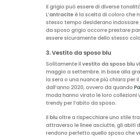
Il grigio può essere di diverse tonalità
L’
antracite
è la scelta di coloro che
stesso tempo desiderano indossare un
da sposo grigio occorre prestare par
essere sicuramente dello stesso colore
3. Vestito da sposo blu
Solitamente il
vestito da sposo blu
vi
maggio a settembre. In base alla grad
la sera o una nuance più chiara per i
dall’anno 2020, ovvero da quando
P
moda hanno virato le loro collezioni 
trendy per l’abito da sposo.
Il
blu
oltre a rispecchiare uno stile tr
attraverso le linee asciutte, gli abiti 
rendono perfetto quello sposo che vu