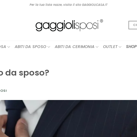
Per la tua lista nozze, visita il sito GAGGIOLICASA.IT
C
OSA
ABITI DA SPOSO
ABITI DA CERIMONIA
OUTLET
SHOP
to da sposo?
OSI