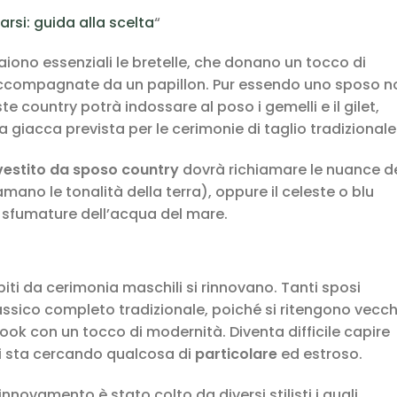
rsi: guida alla scelta
“
iono essenziali le bretelle, che donano un tocco di
 accompagnate da un papillon. Pur essendo uno sposo n
e country potrà indossare al poso i gemelli e il gilet,
 giacca prevista per le cerimonie di taglio tradizionale
vestito da sposo country
dovrà richiamare le nuance d
mano le tonalità della terra), oppure il celeste o blu
e sfumature dell’acqua del mare.
abiti da cerimonia maschili si rinnovano. Tanti sposi
assico completo tradizionale, poiché si ritengono vecch
ook con un tocco di modernità. Diventa difficile capire
i sta cercando qualcosa di
particolare
ed estroso.
innovamento è stato colto da diversi stilisti i quali