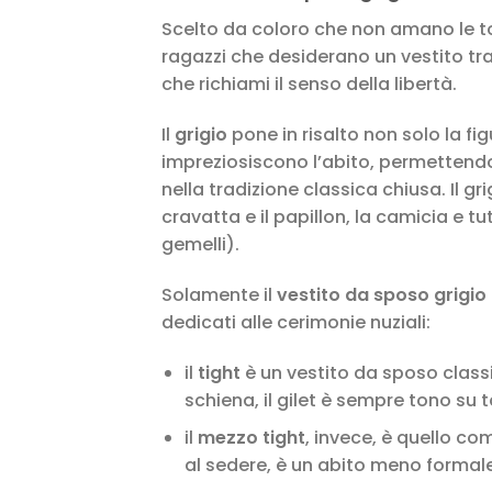
Scelto da coloro che non amano le to
ragazzi che desiderano un vestito tra
che richiami il senso della libertà.
Il
grigio
pone in risalto non solo la fi
impreziosiscono l’abito, permettendo
nella tradizione classica chiusa. Il grig
cravatta e il papillon, la camicia e tut
gemelli).
Solamente il
vestito da sposo grigio
dedicati alle cerimonie nuziali:
il
tight
è un vestito da sposo clas
schiena, il gilet è sempre tono su
il
mezzo tight
, invece, è quello c
al sedere, è un abito meno formale