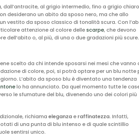
, dall’antracite, al grigio intermedio, fino a grigio chiaro
 non desiderano un abito da sposo nero, ma che allo
 vestito da sposo classico di tonalità scura. Con l’ab
ticolare attenzione al colore delle
scarpe
, che devono
 dell’abito o, al più, di una o due gradazioni più scure.
ene scelto da chi intende sposarsi nei mesi che vanno
azione di colore, poi, si potrà optare per un blu notte 
l giorno. L’abito da sposo blu è diventato una tendenza
antone
lo ha annunciato. Da quel momento tutte le case
verso le sfumature del blu, divenendo uno dei colori più
adizionale, richiama
eleganza
e
raffinatezza
. Infatti,
dotati di una punta di blu intenso e di quale scintillio
ole sentirsi unico.