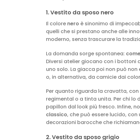
1. Vestito da sposo nero
Il colore
nero
è sinonimo di impeccabil
quelli che si prestano anche alle inn
moderno, senza trascurare la tradizi
La domanda sorge spontanea:
come 
Diversi atelier giocano con i bottoni
uno solo. La giacca poi non può no
o, in alternativa, da camicie dai color
Per quanto riguarda la cravatta, con 
regimental o a tinta unita. Per chi lo
papillon dal look più fresco. Infine, n
classico
, che può essere lucido, co
decorazioni barocche che richiamano
2. Vestito da sposo grigio