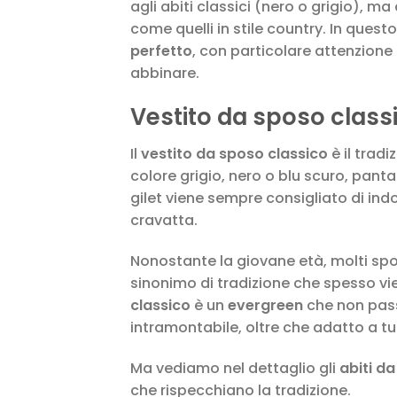
agli abiti classici (nero o grigio), m
come quelli in stile country. In ques
perfetto
, con particolare attenzione a
abbinare.
Vestito da sposo class
Il
vestito da sposo classico
è il trad
colore grigio, nero o blu scuro, pantal
gilet viene sempre consigliato di in
cravatta.
Nonostante la giovane età, molti spo
sinonimo di tradizione che spesso vie
classico
è un
evergreen
che non pass
intramontabile, oltre che adatto a tut
Ma vediamo nel dettaglio gli
abiti da
che rispecchiano la tradizione.