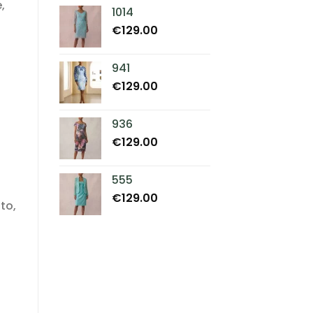
,
1014
€
129.00
941
€
129.00
936
€
129.00
555
€
129.00
to,