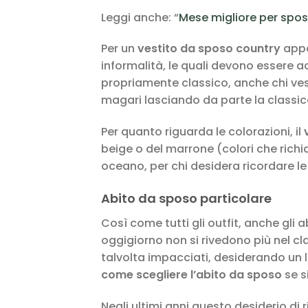
Leggi anche: “
Mese migliore per sposa
Per un
vestito da sposo country
appa
informalità, le quali devono essere
propriamente classico, anche chi vest
magari lasciando da parte la classica
Per quanto riguarda le colorazioni, il
beige o del marrone (colori che richia
oceano, per chi desidera ricordare l
Abito da sposo particolare
Così come tutti gli outfit, anche gli 
oggigiorno non si rivedono più nel cl
talvolta impacciati, desiderando un l
come scegliere l’abito da sposo
se s
Negli ultimi anni questo desiderio di r