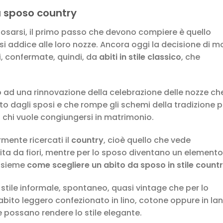
a sposo country
osarsi, il primo passo che devono compiere è quello
si addice alle loro nozze. Ancora oggi la decisione di mo
i, confermate, quindi, da
abiti in stile classico
, che
 ad una rinnovazione della celebrazione delle nozze ch
lto dagli sposi e che rompe gli schemi della tradizione p
di chi vuole congiungersi in matrimonio.
ormente ricercati il
country
, cioè quello che vede
ita da fiori, mentre per lo sposo diventano un elemento
insieme
come scegliere un abito da sposo in stile count
stile informale, spontaneo, quasi vintage che per lo
 abito leggero confezionato in lino, cotone oppure in la
e possano rendere lo stile elegante.