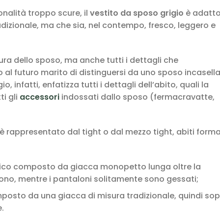
nalità troppo scure, il
vestito da sposo grigio
è adatto
dizionale, ma che sia, nel contempo, fresco, leggero e
gura dello sposo, ma anche tutti i dettagli che
 al futuro marito di distinguersi da uno sposo incasell
io, infatti, enfatizza tutti i dettagli dell’abito, quali la
ti gli
accessori
indossati dallo sposo (fermacravatte,
è rappresentato dal tight o dal mezzo tight, abiti forma
sico composto da giacca monopetto lunga oltre la
 tono, mentre i pantaloni solitamente sono gessati;
omposto da una giacca di misura tradizionale, quindi so
.