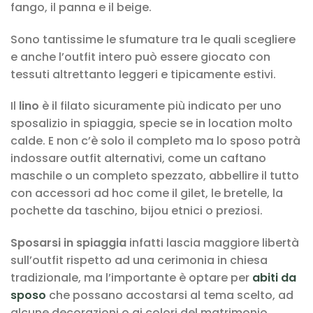
fango, il panna e il beige.
Sono tantissime le sfumature tra le quali scegliere
e anche l’outfit intero può essere giocato con
tessuti altrettanto leggeri e tipicamente estivi.
Il
lino
è il filato sicuramente più indicato per uno
sposalizio in spiaggia, specie se in location molto
calde. E non c’è solo il completo ma lo sposo potrà
indossare outfit alternativi, come un caftano
maschile o un completo spezzato, abbellire il tutto
con accessori ad hoc come il gilet, le bretelle, la
pochette da taschino, bijou etnici o preziosi.
Sposarsi in spiaggia
infatti lascia maggiore libertà
sull’outfit rispetto ad una cerimonia in chiesa
tradizionale, ma l’importante è optare per
abiti da
sposo
che possano accostarsi al tema scelto, ad
alcune decorazioni o ai colori del matrimonio.