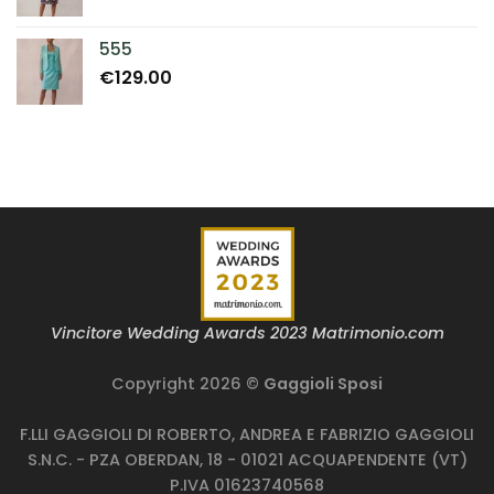
555
€
129.00
Vincitore Wedding Awards 2023 Matrimonio.com
Copyright 2026 ©
Gaggioli Sposi
F.LLI GAGGIOLI DI ROBERTO, ANDREA E FABRIZIO GAGGIOLI
S.N.C. - PZA OBERDAN, 18 - 01021 ACQUAPENDENTE (VT)
P.IVA 01623740568