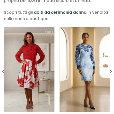
propria bellezza in modo sicuro e raffinato.
Scopri tutti gli
abiti da cerimonia donna
in vendita
nella nostra boutique:
AGGIUNGI
AGGIUNGI
ALLA TUA
ALLA TUA
LISTA DEI
LISTA DEI
DESIDERI
DESIDERI