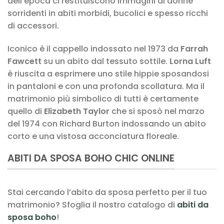
dell’epoca ci restituiscono immagini di donne
sorridenti in abiti morbidi, bucolici e spesso ricchi
di accessori.
Iconico è il cappello indossato nel 1973 da
Farrah
Fawcett
su un abito dal tessuto sottile.
Lorna Luft
è riuscita a esprimere uno stile hippie sposandosi
in pantaloni e con una profonda scollatura. Ma il
matrimonio più simbolico di tutti è certamente
quello di
Elizabeth Taylor
che si sposò nel marzo
del 1974 con Richard Burton indossando un abito
corto e una vistosa acconciatura floreale.
ABITI DA SPOSA BOHO CHIC ONLINE
Stai cercando l’abito da sposa perfetto per il tuo
matrimonio? Sfoglia il nostro catalogo di
abiti da
sposa boho
!