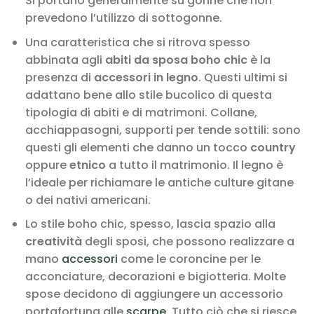
Si portano generalmente su gonne che non
prevedono l’utilizzo di sottogonne.
Una caratteristica che si ritrova spesso
abbinata agli
abiti da sposa boho chic
è la
presenza di
accessori in legno
. Questi ultimi si
adattano bene allo stile bucolico di questa
tipologia di abiti e di matrimoni. Collane,
acchiappasogni, supporti per tende sottili: sono
questi gli elementi che danno un tocco
country
oppure
etnico
a tutto il matrimonio. Il legno è
l’ideale per richiamare le antiche culture gitane
o dei nativi americani.
Lo stile boho chic, spesso, lascia spazio alla
creatività
degli sposi, che possono realizzare a
mano
accessori
come le coroncine per le
acconciature, decorazioni e bigiotteria. Molte
spose decidono di aggiungere un accessorio
portafortuna alle
scarpe
. Tutto ciò che si riesce