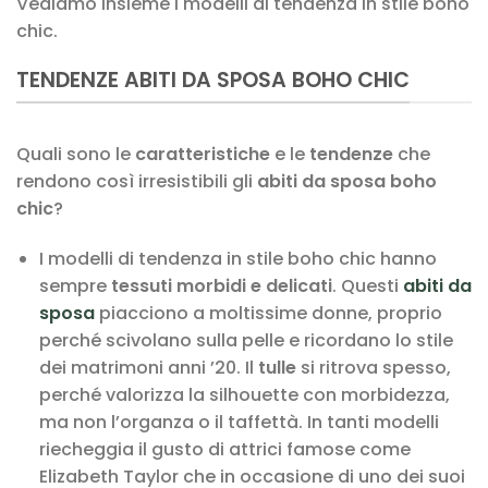
Vediamo insieme i modelli di tendenza in stile boho
chic.
TENDENZE ABITI DA SPOSA BOHO CHIC
Quali sono le
caratteristiche
e le
tendenze
che
rendono così irresistibili gli
abiti da sposa boho
chic
?
I modelli di tendenza in stile boho chic hanno
sempre
tessuti morbidi e delicati
. Questi
abiti da
sposa
piacciono a moltissime donne, proprio
perché scivolano sulla pelle e ricordano lo stile
dei matrimoni anni ’20. Il
tulle
si ritrova spesso,
perché valorizza la silhouette con morbidezza,
ma non l’organza o il taffettà. In tanti modelli
riecheggia il gusto di attrici famose come
Elizabeth Taylor che in occasione di uno dei suoi